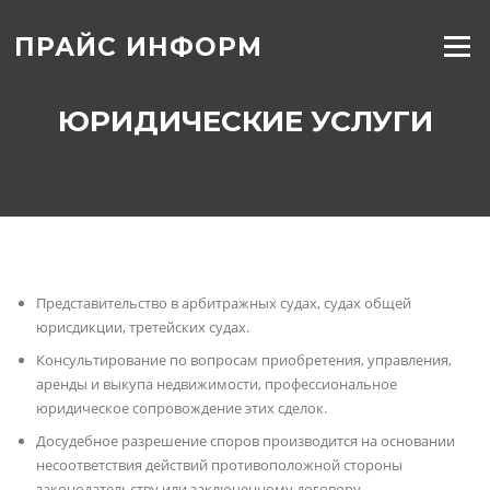
Перейти
к
ПРАЙС ИНФОРМ
Меню
содержанию
ЮРИДИЧЕСКИЕ УСЛУГИ
Представительство в арбитражных судах, судах общей
юрисдикции, третейских судах.
Консультирование по вопросам приобретения, управления,
аренды и выкупа недвижимости, профессиональное
юридическое сопровождение этих сделок.
Досудебное разрешение споров производится на основании
несоответствия действий противоположной стороны
законодательству или заключенному договору.